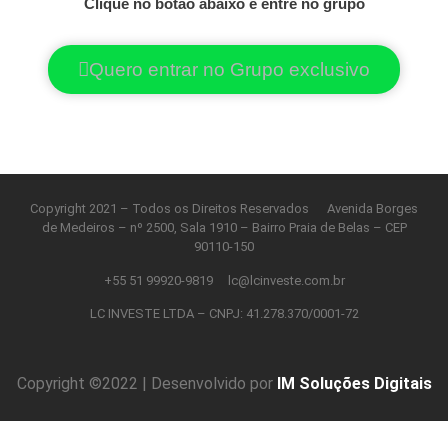
Clique no botão abaixo e entre no grupo
Quero entrar no Grupo exclusivo
Copyright 2021 – Todos os Direitos Reservados Avenida Borges
de Medeiros – nº 2500, Sala 1910 – Bairro Praia de Belas – CEP
90110-150
+55 51 99920-9819 lc@lcinveste.com.br
LC INVESTE LTDA – CNPJ: 41.278.370/0001-72
Copyright ©2022 | Desenvolvido por
IM Soluções Digitais