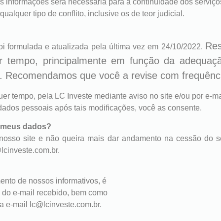
as informações será necessária para a continuidade dos serviço
ualquer tipo de conflito, inclusive os de teor judicial.
Res
foi formulada e atualizada pela última vez em 24/10/2022.
er
tempo, principalmente em função da adequaçã
ivo. Recomendamos que você a
revise com frequênc
uer tempo, pela LC Investe mediante aviso no site e/ou por e-ma
s dados pessoais após tais modificações, você as consente.
s meus dados?
nosso site e não queira mais dar andamento na cessão do se
lcinveste.com.br.
ento de nossos informativos, é
m do e-mail recebido, bem como
a e-mail lc@lcinveste.com.br.