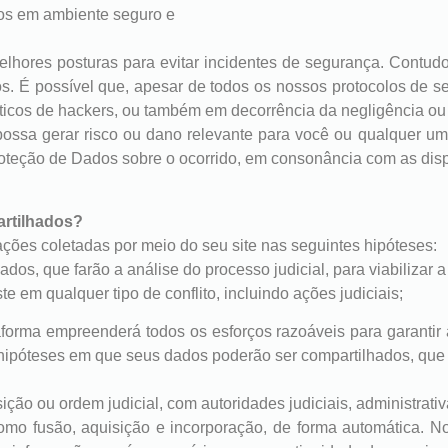
s em ambiente seguro e
elhores posturas para evitar incidentes de segurança. Contud
iscos. É possível que, apesar de todos os nossos protocolos de
ticos de hackers, ou também em decorrência da negligência ou 
ossa gerar risco ou dano relevante para você ou qualquer um
roteção de Dados sobre o ocorrido, em consonância com as dis
rtilhados?
ações coletadas por meio do seu site nas seguintes hipóteses:
os, que farão a análise do processo judicial, para viabilizar a
e em qualquer tipo de conflito, incluindo ações judiciais;
aforma empreenderá todos os esforços razoáveis para garanti
hipóteses em que seus dados poderão ser compartilhados, que
sição ou ordem judicial, com autoridades judiciais, administra
omo fusão, aquisição e incorporação, de forma automática. No