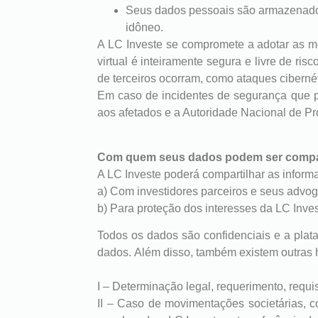
Seus dados pessoais são armazenado
idôneo.
A LC Investe se compromete a adotar as m
virtual é inteiramente segura e livre de r
de terceiros ocorram, como ataques ciberné
Em caso de incidentes de segurança que p
aos afetados e a Autoridade Nacional de P
Com quem seus dados podem ser compa
A LC Investe poderá compartilhar as inform
a) Com investidores parceiros e seus advogad
b) Para proteção dos interesses da LC Invest
Todos os dados são confidenciais e a plat
dados. Além disso, também existem outras 
I – Determinação legal, requerimento, requi
II – Caso de movimentações societárias, c