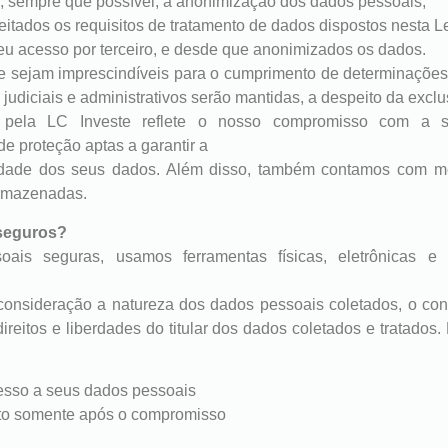
da, sempre que possível, a anonimização dos dados pessoais;
speitados os requisitos de tratamento de dados dispostos nesta Le
seu acesso por terceiro, e desde que anonimizados os dados.
e sejam imprescindíveis para o cumprimento de determinações le
 judiciais e administrativos serão mantidas, a despeito da exc
pela LC Investe reflete o nosso compromisso com a s
 proteção aptas a garantir a
bilidade dos seus dados. Além disso, também contamos com 
armazenadas.
seguros?
ais seguras, usamos ferramentas físicas, eletrônicas e 
nsideração a natureza dos dados pessoais coletados, o conte
ireitos e liberdades do titular dos dados coletados e tratad
esso a seus dados pessoais
ito somente após o compromisso